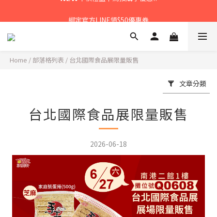
𝙉𝙀𝙒中秋禮盒早鳥預購享優惠!!
綁定官方LINE領$50優惠券
𝙉𝙀𝙒新朋友來報到～大寶礁蒜香新登場
Home
/
部落格列表
/
台北國際食品展限量販售
𝙉𝙀𝙒中秋禮盒早鳥預購享優惠!!
文章分類
台北國際食品展限量販售
2026-06-18