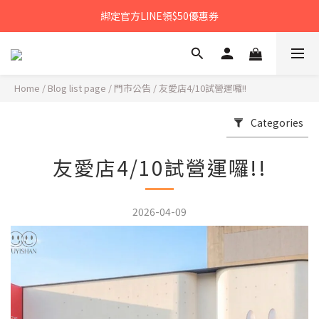
𝙉𝙀𝙒中秋禮盒早鳥預購享優惠!!
綁定官方LINE領$50優惠券
𝙉𝙀𝙒新朋友來報到～大寶礁蒜香新登場
𝙉𝙀𝙒中秋禮盒早鳥預購享優惠!!
Home
/
Blog list page
/
門市公告
/
友愛店4/10試營運囉!!
Categories
友愛店4/10試營運囉!!
2026-04-09