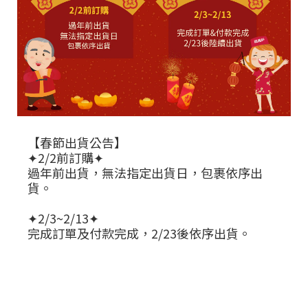
【春節出貨公告】
✦2/2前訂購✦
過年前出貨，無法指定出貨日，包裹依序出
貨。
✦2/3~2/13✦
完成訂單及付款完成，2/23後依序出貨。