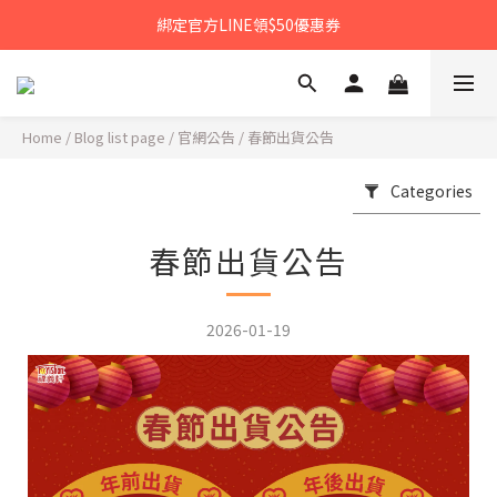
𝙉𝙀𝙒中秋禮盒早鳥預購享優惠!!
綁定官方LINE領$50優惠券
𝙉𝙀𝙒新朋友來報到～大寶礁蒜香新登場
𝙉𝙀𝙒中秋禮盒早鳥預購享優惠!!
Home
/
Blog list page
/
官網公告
/
春節出貨公告
Categories
春節出貨公告
2026-01-19