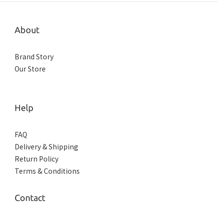
About
Brand Story
Our Store
Help
FAQ
Delivery & Shipping
Return Policy
Terms & Conditions
Contact