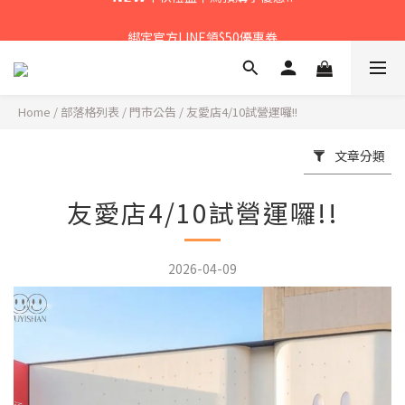
𝙉𝙀𝙒中秋禮盒早鳥預購享優惠!!
綁定官方LINE領$50優惠券
𝙉𝙀𝙒新朋友來報到～大寶礁蒜香新登場
𝙉𝙀𝙒中秋禮盒早鳥預購享優惠!!
Home
/
部落格列表
/
門市公告
/
友愛店4/10試營運囉!!
文章分類
友愛店4/10試營運囉!!
2026-04-09