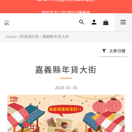
𝙉𝙀𝙒中秋禮盒早鳥預購享優惠!!
綁定官方LINE領$50優惠券
𝙉𝙀𝙒新朋友來報到～大寶礁蒜香新登場
Home
/
部落格列表
/
嘉義縣年貨大街
𝙉𝙀𝙒中秋禮盒早鳥預購享優惠!!
文章分類
嘉義縣年貨大街
2026-01-30