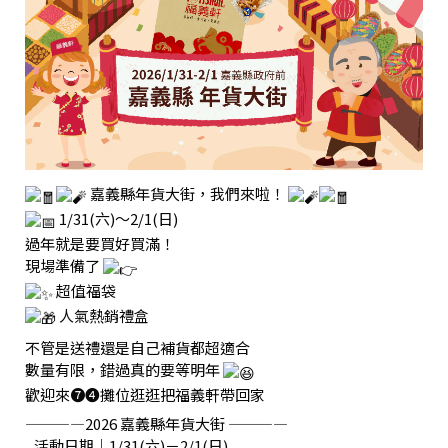
嘉義縣年貨大街，我們來啦！
1/31(六)～2/1(日)
過年就是要買好買滿！
現場準備了
超值福袋
人氣熱銷禮盒
不管是送禮還是自己補貨都超適合
數量有限，錯過真的要等明年
歡迎來❼❹攤位逛逛把福義軒帶回家
————2026 嘉義縣年貨大街 ————
◞ 活動日期｜1/31(六)－2/1(日)