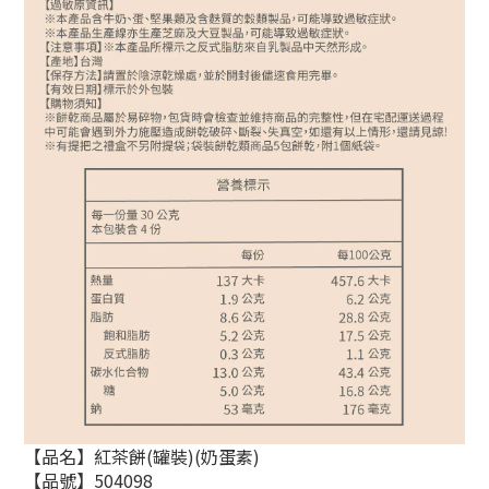
【品名】紅茶餅(罐裝)(奶蛋素)
【品號】504098