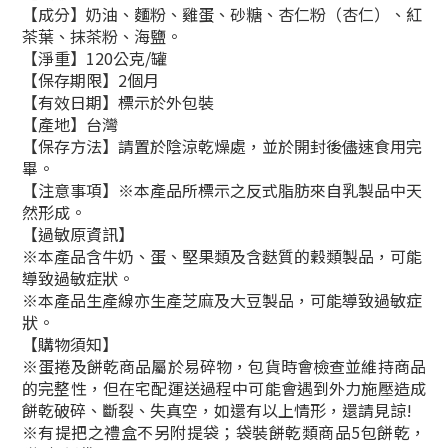
【成分】奶油、麵粉、雞蛋、砂糖、杏仁粉（杏仁）、紅
茶葉、抹茶粉、海鹽。
【淨重】120公克/罐
【保存期限】2個月
【有效日期】標示於外包裝
【產地】台灣
【保存方法】請置於陰涼乾燥處，並於開封後儘速食用完
畢。
【注意事項】※本產品所標示之反式脂肪來自乳製品中天
然形成。
【過敏原資訊】
※本產品含牛奶、蛋、堅果類及含麩質的穀類製品，可能
導致過敏症狀。
※本產品生產線亦生產芝麻及大豆製品，可能導致過敏症
狀。
【購物須知】
※蛋捲及餅乾商品屬於易碎物，包貨時會檢查並維持商品
的完整性，但在宅配運送過程中可能會遇到外力施壓造成
餅乾破碎、斷裂、失真空，如還有以上情形，還請見諒!
※有提把之禮盒不另附提袋；袋裝餅乾類商品5包餅乾，