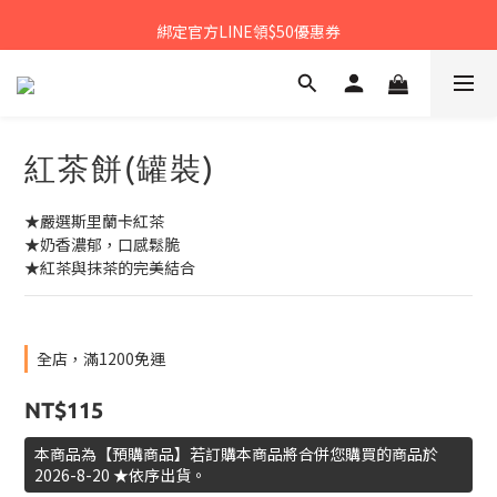
𝙉𝙀𝙒中秋禮盒早鳥預購享優惠!!
綁定官方LINE領$50優惠券
𝙉𝙀𝙒新朋友來報到～大寶礁蒜香新登場
𝙉𝙀𝙒中秋禮盒早鳥預購享優惠!!
紅茶餅(罐裝)
★嚴選斯里蘭卡紅茶
★奶香濃郁，口感鬆脆
★紅茶與抹茶的完美結合
全店，滿1200免運
NT$115
本商品為【預購商品】若訂購本商品將合併您購買的商品於
2026-8-20 ★依序出貨。