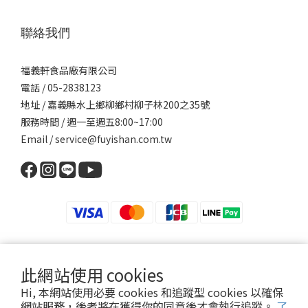
聯絡我們
福義軒食品廠有限公司
電話 / 05-2838123
地址 / 嘉義縣水上鄉柳鄉村柳子林200之35號
服務時間 / 週一至週五8:00~17:00
Email / service@fuyishan.com.tw
此網站使用 cookies
福義軒食品廠有限公司 版權所有‧轉載必究
Hi, 本網站使用必要 cookies 和追蹤型 cookies 以確保
食品業者登錄字號：I-186981143-00000-6 統一編號:86981143
網站服務，後者將在獲得你的同意後才會執行追蹤。
了