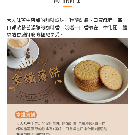
大人味苦中帶甜的咖啡滋味，輕薄餅體、口感酥脆，每一
口都散發著濃醇的咖啡香，淺嚐一口香氣在口中化開，體
驗這香濃酥脆的極緻享受。