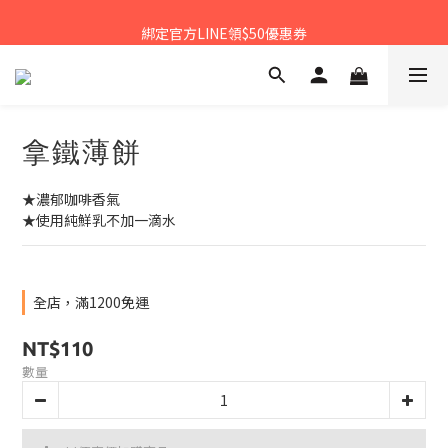
𝙉𝙀𝙒中秋禮盒早鳥預購享優惠!!
綁定官方LINE領$50優惠券
𝙉𝙀𝙒新朋友來報到～大寶礁蒜香新登場
𝙉𝙀𝙒中秋禮盒早鳥預購享優惠!!
拿鐵薄餅
★濃郁咖啡香氣
★使用純鮮乳不加一滴水
全店，滿1200免運
NT$110
數量