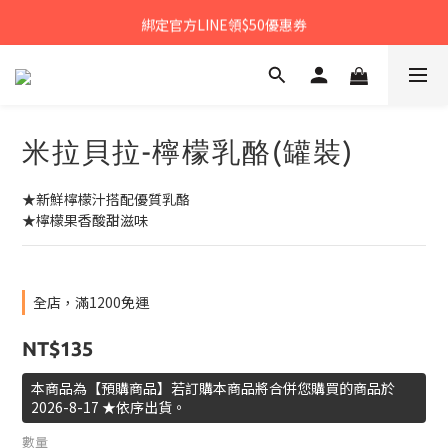
𝙉𝙀𝙒中秋禮盒早鳥預購享優惠!!
綁定官方LINE領$50優惠券
𝙉𝙀𝙒新朋友來報到～大寶礁蒜香新登場
𝙉𝙀𝙒中秋禮盒早鳥預購享優惠!!
米拉貝拉-檸檬乳酪(罐裝)
★新鮮檸檬汁搭配優質乳酪
★檸檬果香酸甜滋味
全店，滿1200免運
NT$135
本商品為【預購商品】若訂購本商品將合併您購買的商品於
2026-8-17 ★依序出貨。
數量