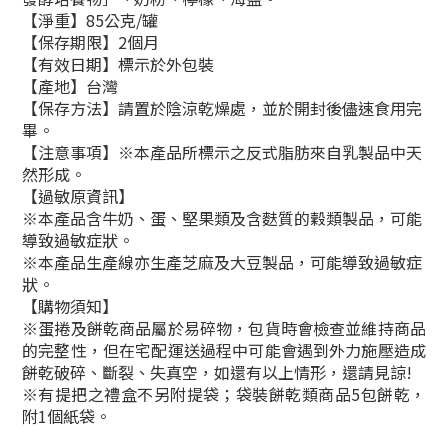
【淨重】85公克/罐
【保存期限】2個月
【有效日期】標示於外包裝
【產地】台灣
【保存方法】請置於陰涼乾燥處，並於開封後儘速食用完
畢。
【注意事項】※本產品所標示之反式脂肪來自乳製品中天
然形成。
【過敏原資訊】
※本產品含牛奶、蛋、堅果類及含麩質的穀類製品，可能
導致過敏症狀。
※本產品生產線亦生產芝麻及大豆製品，可能導致過敏症
狀。
【購物須知】
※蛋捲及餅乾商品屬於易碎物，包貨時會檢查並維持商品
的完整性，但在宅配運送過程中可能會遇到外力施壓造成
餅乾破碎、斷裂、失真空，如還有以上情形，還請見諒!
※有提把之禮盒不另附提袋；袋裝餅乾類商品5包餅乾，
附1個紙袋。