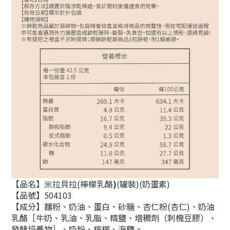
【品名】米拉貝拉(檸檬乳酪
)
(罐裝)(奶蛋素)
【品號】504103
【成分】麵粉、奶油、蛋白、砂糖、杏仁粉
(
杏仁
)
、奶油
乳酪［牛奶、乳油、乳脂、精鹽、增稠劑（刺槐豆膠）、
發酵培養物］、奶粉、檸檬、海鹽。