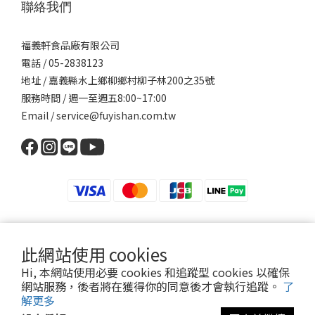
聯絡我們
福義軒食品廠有限公司
電話 / 05-2838123
地址 / 嘉義縣水上鄉柳鄉村柳子林200之35號
服務時間 / 週一至週五8:00~17:00
Email / service@fuyishan.com.tw
此網站使用 cookies
福義軒食品廠有限公司 版權所有‧轉載必究
Hi, 本網站使用必要 cookies 和追蹤型 cookies 以確保
食品業者登錄字號：I-186981143-00000-6 統一編號:86981143
網站服務，後者將在獲得你的同意後才會執行追蹤。
了
投保產品責任險字號：本產品已投保富邦0505字第26AML0000434號
解更多