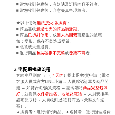
■
當您收到包裹後，有短缺及訂購內容不符者。
■
當您收到包裹後，介意失真空現象者。
★以下情況
無法接受退/換貨
：
■ 商品簽收
超過七天的商品猶豫期
。
■ 商品
已拆封使用
，或
因人為因素
而產生的破壞，
如：變形、保存不良造成變質。
■ 惡意或大量退貨。
■ 退貨商品
包裝破損不完整
或
發票不齊
者。
宅配退換貨流程
客端商品到貨 → （
７天內
）提出退/換貨申請（電洽
客服人員或官方LINE小編→ 人員確認訂單及商品問
題 → 如符合退/換貨資格 → 請客端將
商品完整包裝
好
，並提供
收件者姓名、地址及電話
→ 人員安排黑
貓宅配取貨→ 人員收到退/換貨商品（彙整文件送
審）。
▲換貨者：進行補寄商品。▲退貨者：進行辦理退費