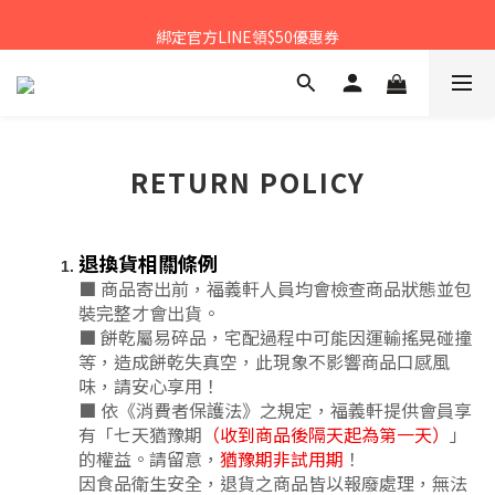
𝙉𝙀𝙒中秋禮盒早鳥預購享優惠!!
綁定官方LINE領$50優惠券
𝙉𝙀𝙒新朋友來報到～大寶礁蒜香新登場
𝙉𝙀𝙒中秋禮盒早鳥預購享優惠!!
RETURN POLICY
退換貨相關條例
■ 商品寄出前，福義軒人員均會檢查商品狀態並包
裝完整才會出貨。
■ 餅乾屬易碎品，宅配過程中可能因運輸搖晃碰撞
等，造成餅乾失真空，此現象不影響商品口感風
味，請安心享用！
■ 依《消費者保護法》之規定，福義軒提供會員享
有「七天猶豫期
（收到商品後隔天起為第一天）
」
的權益。請留意，
猶豫期非試用期
！
因食品衛生安全，退貨之商品皆以報廢處理，無法