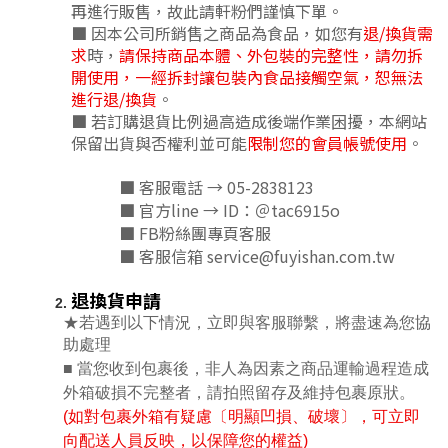
再進行販售，故此請軒粉們謹慎下單。
■ 因本公司所銷售之商品為食品，如您有
退/換貨需
求
時，
請保持商品本體、外包裝的完整性，請勿拆
開使用，一經拆封讓包裝內食品接觸空氣，恕無法
進行退/換貨
。
■ 若訂購退貨比例過高造成後端作業困擾，本網站
保留出貨與否權利並可能
限制您的會員帳號使用
。
■ 客服電話 → 05-2838123
■ 官方line → ID：＠tac6915o
■ FB粉絲團專頁客服
■ 客服信箱 service@fuyishan.com.tw
退換貨申請
★若遇到以下情況，立即與客服聯繫，將盡速為您協
助處理
■
當您收到包裹後，非人為因素之商品運輸過程造成
外箱破損不完整者，請拍照留存及維持包裹原狀。
(如對包裹外箱有疑慮〔明顯凹損、破壞〕，可立即
向配送人員反映，以保障您的權益)