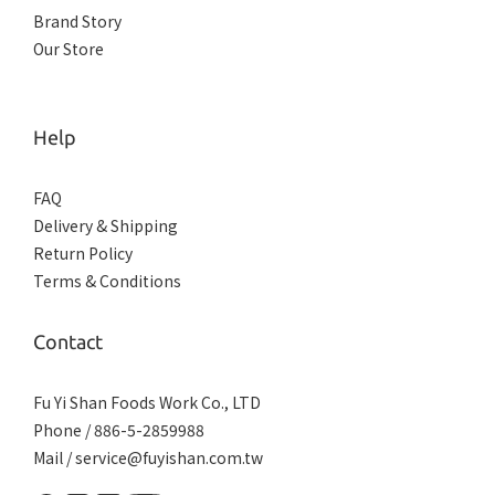
Brand Story
Our Store
Help
FAQ
Delivery & Shipping
Return Policy
Terms & Conditions
Contact
Fu Yi Shan Foods Work Co., LTD
Phone / 886-5-2859988
Mail / service@fuyishan.com.tw