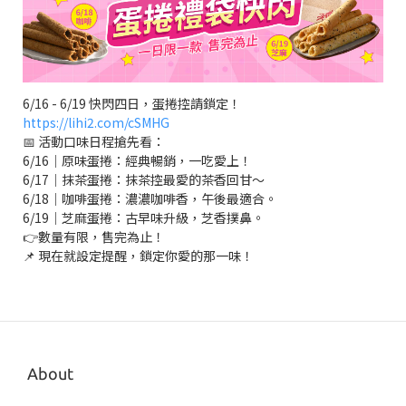
6/16 - 6/19 快閃四日，蛋捲控請鎖定！
https://lihi2.com/cSMHG
📅 活動口味日程搶先看：
6/16｜原味蛋捲：經典暢銷，一吃愛上！
6/17｜抹茶蛋捲：抹茶控最愛的茶香回甘～
6/18｜咖啡蛋捲：濃濃咖啡香，午後最適合。
6/19｜芝麻蛋捲：古早味升級，芝香撲鼻。
👉數量有限，售完為止！
📌 現在就設定提醒，鎖定你愛的那一味！
About