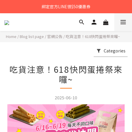
𝙉𝙀𝙒中秋禮盒早鳥預購享優惠!!
綁定官方LINE領$50優惠券
𝙉𝙀𝙒新朋友來報到～大寶礁蒜香新登場
𝙉𝙀𝙒中秋禮盒早鳥預購享優惠!!
Home
/
Blog list page
/
官網公告
/
吃貨注意！618快閃蛋捲祭來囉~
Categories
吃貨注意！618快閃蛋捲祭來
囉~
2025-06-10