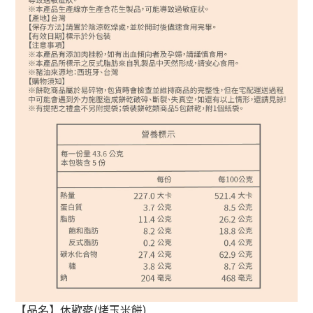
【品名】休歡麥(烤玉米餅)