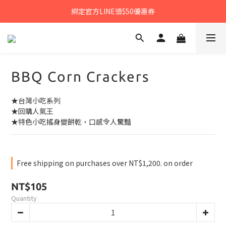
𝙉𝙀𝙒中秋禮盒早鳥預購享優惠!!
綁定官方LINE領$50優惠券
𝙉𝙀𝙒新朋友來報到～大寶礁蒜香新登場
𝙉𝙀𝙒中秋禮盒早鳥預購享優惠!!
BBQ Corn Crackers
★台灣小吃系列
★回購人氣王
★特色小吃搖身變餅乾，口感令人驚豔
Free shipping on purchases over NT$1,200. on order
NT$105
Quantity