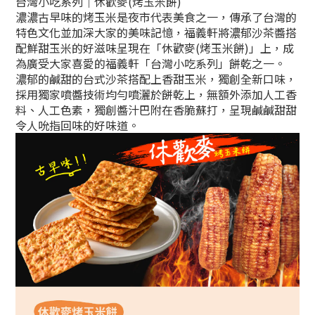
台灣小吃系列｜休歡麥(烤玉米餅)
濃濃古早味的烤玉米是夜市代表美食之一，傳承了台灣的
特色文化並加深大家的美味記憶，福義軒將濃郁沙茶醬搭
配鮮甜玉米的好滋味呈現在「休歡麥(烤玉米餅)」上，成
為廣受大家喜愛的福義軒「台灣小吃系列」餅乾之一。
濃郁的鹹甜的台式沙茶搭配上香甜玉米，獨創全新口味，
採用獨家噴醬技術均勻噴灑於餅乾上，無額外添加人工香
料、人工色素，獨創醬汁巴附在香脆蘇打，呈現鹹鹹甜甜
令人吮指回味的好味道。