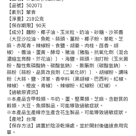
【品號】502071
【素別】葷食
【淨重】218公克
【保存期限】90天
【成分】麵粉、椰子油、玉米粒、奶油、砂糖、沙茶醬
（大豆沙拉油、魚乾、蒜頭、薑粉、椰子粉、蔥乾、芝
麻、赤尾青、辣椒粉、食鹽、胡萎、肉桂、茴香、胡
椒）、醬油、蛋黃、酵母、豬油〔豬脂、抗氧化劑（混合
濃縮生育醇、芥花油）〕、海鹽、蒜頭、泡打粉（玉米澱
粉、酸性焦磷酸鈉、碳酸氫鈉）、膨脹劑（碳酸氫鈉）、
蒜粉〔蒜粉、品質改良劑（二氧化矽）〕、胡椒粉、調味
粉〔大蒜、鹽、洋蔥、香辛料（黑胡椒、巴西利、紅椒、
辣椒）、橙皮、青椒〕、辣椒粉、紅椒粉（紅椒）。
【過敏原資訊】
※本產品含甲殼類、牛奶、蛋、堅果類、芝麻、含麩質的
穀類、大豆、魚類製品，可能導致過敏症狀。
※本產品生產線亦生產含花生製品，可能導致過敏症狀。
【產地】台灣
【保存方法】請置於陰涼乾燥處，並於開封後儘速食用完
畢。