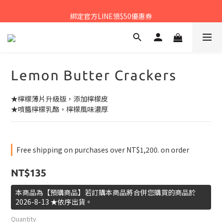
𝙉𝙀𝙒中秋禮盒早鳥預購享優惠!!
綁定官方LINE領$50優惠券
𝙉𝙀𝙒新朋友來報到～大寶礁蒜香新登場
𝙉𝙀𝙒中秋禮盒早鳥預購享優惠!!
Lemon Butter Crackers
★檸檬薄片升級版，添加檸檬皮
★噴醬檸檬乳酪，檸檬風味濃厚
Free shipping on purchases over NT$1,200. on order
NT$135
本商品為【預購商品】若訂購本商品將合併您購買的商品於
2026-8-13 ★依序出貨。
Quantity