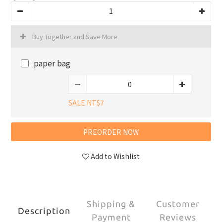
Buy Together and Save More
paper bag
SALE NT$7
PREORDER NOW
Add to Wishlist
Shipping &
Customer
Description
Payment
Reviews