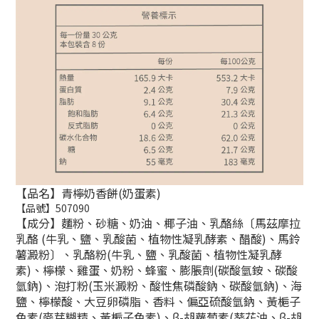
【品名】青檸奶香餅(奶蛋素)
【品號】507090
【成分】麵粉、砂糖、奶油、椰子油、乳酪絲〔馬茲摩拉
乳酪 (牛乳、鹽、乳酸菌、植物性凝乳酵素、醋酸)、馬鈴
薯澱粉〕、乳酪粉(牛乳、鹽、乳酸菌、植物性凝乳酵
素)、檸檬、雞蛋、奶粉、蜂蜜、膨脹劑(碳酸氫銨、碳酸
氫鈉)、泡打粉(玉米澱粉、酸性焦磷酸鈉、碳酸氫鈉)、海
鹽、檸檬酸、大豆卵磷脂、香料、偏亞硫酸氫鈉、黃梔子
色素(麥芽糊精、黃梔子色素)、β-胡蘿蔔素(葵花油、β
-
胡