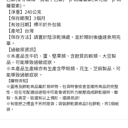
蘿蔔素
)
。
【淨重】240公克
【保存期限】3個月
【有效日期】標示於外包裝
【產地】台灣
【保存方法】請置於陰涼乾燥處，並於開封後儘速食用完
畢。
【過敏原資訊】
※本產品含牛奶、蛋、堅果類、含麩質的穀類、大豆製
品，可能導致過敏症狀。
※本產品生產線亦有生產含甲殼類、花生、芝麻製品，可
能導致過敏症狀。
【購物須知】
※蛋捲及餅乾商品屬於易碎物，包貨時會檢查並維持商品的完整
性，但在宅配運送過程中可能會遇到外力施壓造成餅乾破碎、斷
裂、失真空，如還有以上情形，還請見諒!
※有提把之禮盒不另附提袋；袋裝餅乾類商品5包餅乾，附1個紙
袋。