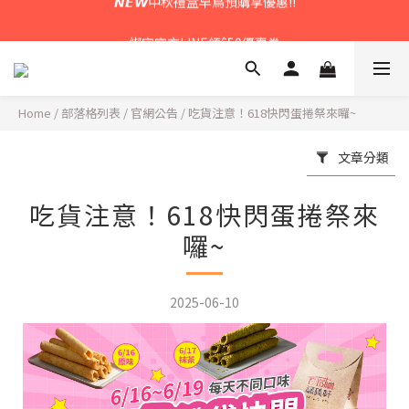
𝙉𝙀𝙒中秋禮盒早鳥預購享優惠!!
綁定官方LINE領$50優惠券
𝙉𝙀𝙒新朋友來報到～大寶礁蒜香新登場
Home
/
部落格列表
/
官網公告
/
吃貨注意！618快閃蛋捲祭來囉~
𝙉𝙀𝙒中秋禮盒早鳥預購享優惠!!
文章分類
吃貨注意！618快閃蛋捲祭來
囉~
2025-06-10