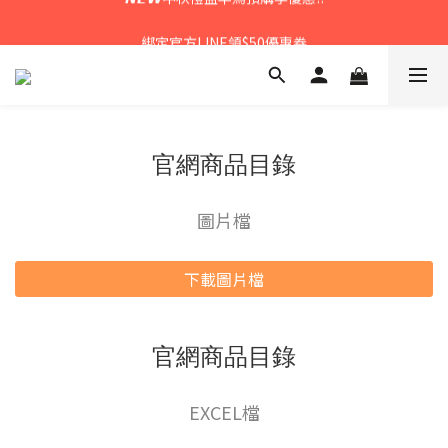
𝙉𝙀𝙒中秋禮盒早鳥預購享優惠!!
綁定官方LINE領$50優惠券
𝙉𝙀𝙒新朋友來報到～大寶礁蒜香新登場
𝙉𝙀𝙒中秋禮盒早鳥預購享優惠!!
官網商品目錄
圖片檔
下載圖片檔
官網商品目錄
EXCEL檔