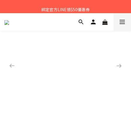
𝙉𝙀𝙒中秋禮盒早鳥預購享優惠!!
綁定官方LINE領$50優惠券
𝙉𝙀𝙒新朋友來報到～大寶礁蒜香新登場
𝙉𝙀𝙒中秋禮盒早鳥預購享優惠!!