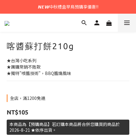
𝙉𝙀𝙒中秋禮盒早鳥預購享優惠!!
𝙉𝙀𝙒中秋禮盒早鳥預購享優惠!!
綁定官方LINE領$50優惠券
𝙉𝙀𝙒新朋友來報到～大寶礁蒜香新登場
喀醬蘇打餅210g
𝙉𝙀𝙒中秋禮盒早鳥預購享優惠!!
★台灣小吃系列
★團購常銷不敗款
★獨特"噴醬技術"，BBQ醬燒風味
全店，滿1200免運
NT$105
本商品為【預購商品】若訂購本商品將合併您購買的商品於
2026-8-21 ★依序出貨。