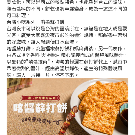
變萬化，可以是西式的餐點特色，也能夠是台式的調味，
隨著醬料的不同，餅乾也將華麗變身，成為一道道不同的
可口料理。
台灣小吃系列｜喀醬蘇打餅
台灣夜市可以說是台灣的靈魂所在，無論是在地人或是觀
光客，廣受大家喜愛夜市必吃的醬汁燒烤，那鹹香中帶甜
的好滋味，讓人想到便口水直流。
喀醬蘇打餅，為繼福椒蘇打餅和嬌麻餅後，另一代表作，
由各式 #辛香料 與 #醬油 精心調製而成的醬燒風味醬汁，
以獨特的"噴醬技術"，均勻的輕灑在蘇打餅乾上，鹹香中
帶著微甜的醬汁，經由高溫烘烤後，產生的特殊醬燒風
味，讓人一片接一片，停不下來。