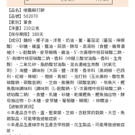
【品名】喀醬蘇打餅
【品號】502070
【素別】葷食
【淨重】210公克
【保存期限】180天
【成分】麵粉、椰子油、洋蔥、奶油、薑、蕃茄泥（蕃茄、檸檬
酸）、砂糖、雞蛋、醬油、蒜頭、酵母、高湯粉〔食鹽、雞骨濃
縮汁、L-麩酸鈉、麥芽糊精、雞油、5'-次黃嘌呤核苷磷酸二鈉、
5'-鳥嘌呤核苷磷酸二鈉、香料（中鏈三酸甘油酯、香料、生育
醇）、二氧化矽、脂肪酸甘油酯、混合濃縮生育醇（抗氧化
劑）〕海鹽、調味粉〔大蒜、鹽、洋蔥、香辛料（黑胡椒、巴西
利、紅椒、辣椒）、橙皮、青椒〕、泡打粉（玉米澱粉、酸性焦
磷酸鈉、碳酸氫鈉）、芝麻、膨脹劑（碳酸氫鈉）、柴魚片、鰹
魚風味調味料〔調味劑（L-麩酸鈉、5'-次黃嘌呤核苷磷酸二鈉、
琥珀酸二鈉）、食鹽、乳糖、砂糖、乾燻鰹魚、鰹魚抽出物、酵
母抽出物、D-木糖、麥芽糖、葡萄糖、糊精〕、棕櫚油。
【過敏原資訊】
※本產品含牛奶、蛋、堅果類、芝麻、含麩質的穀類、大豆、魚
類製品，可能導致過敏症狀。
※本產品生產線亦有生產含甲殼類、花生製品，可能導致過敏症
狀。