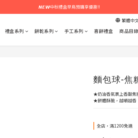
𝙉𝙀𝙒中秋禮盒早鳥預購享優惠!!
𝙉𝙀𝙒中秋禮盒早鳥預購享優惠!!
繁體中
綁定官方LINE領$50優惠券
禮盒系列
餅乾系列
手工系列
喜餅禮盒
商品目
𝙉𝙀𝙒新朋友來報到～大寶礁蒜香新登場
𝙉𝙀𝙒中秋禮盒早鳥預購享優惠!!
麵包球-焦
★奶油香氣裹上香甜焦
★餅體酥脆，越嚼越香
全店，滿1200免運