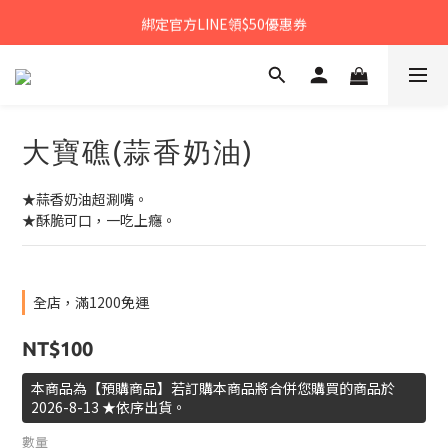
𝙉𝙀𝙒中秋禮盒早鳥預購享優惠!!
綁定官方LINE領$50優惠券
𝙉𝙀𝙒新朋友來報到～大寶礁蒜香新登場
𝙉𝙀𝙒中秋禮盒早鳥預購享優惠!!
大寶礁(蒜香奶油)
★蒜香奶油超涮嘴。
★酥脆可口，一吃上癮。
全店，滿1200免運
NT$100
本商品為【預購商品】若訂購本商品將合併您購買的商品於
2026-8-13 ★依序出貨。
數量