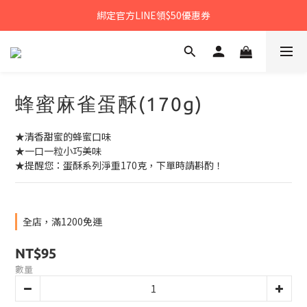
𝙉𝙀𝙒中秋禮盒早鳥預購享優惠!!
綁定官方LINE領$50優惠券
𝙉𝙀𝙒新朋友來報到～大寶礁蒜香新登場
𝙉𝙀𝙒中秋禮盒早鳥預購享優惠!!
蜂蜜麻雀蛋酥(170g)
★清香甜蜜的蜂蜜口味
★一口一粒小巧美味
★提醒您：蛋酥系列淨重170克，下單時請斟酌！
全店，滿1200免運
NT$95
數量